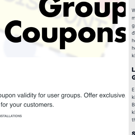
W
m
g
đ
h
h
k
E
k
B
k
t