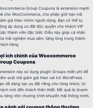
oocommerce Group Coupons là extension mạnh
ẽ cho WooCommerce, cho phép giới hạn mã
iảm giá theo nhóm người dùng. Bạn có thể tự
ộng áp dụng ưu đãi độc quyền cho khách VIP
oặc thành viên đặc biệt. Điều này giúp cá nhân
óa trải nghiệm mua sắm, tăng lòng trung thành
hách hàng.
Lợi ích chính của Woocommerce
Group Coupons
xtension này sử dụng plugin Groups miễn phí để
iểm soát mã giảm giá theo vai trò WordPress.
ạn dễ dàng tạo ưu đãi riêng cho từng nhóm, từ
hách mới đến khách thân thiết. Kết quả là doanh
hu tăng nhờ chương trình khuyến mãi thông minh.
So sánh với coupon thông thường