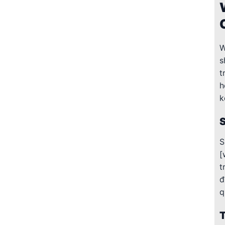
W
s
t
h
k
S
S
[
t
đ
q
T