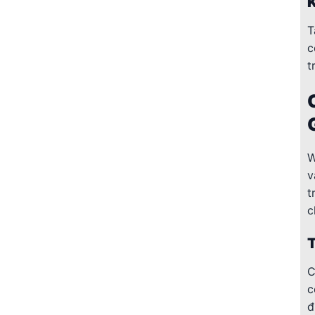
K
T
c
t
W
v
t
c
T
C
c
đ