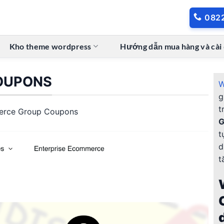
082
Kho theme wordpress
Hướng dẫn mua hàng và cài
OUPONS
W
g
t
rce Group Coupons
G
t
d
t