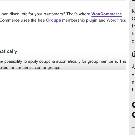
K
C
t
h
q
Ứ
Á
v
n
t
T