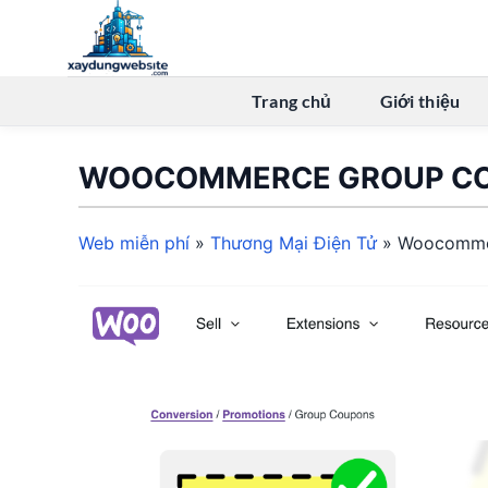
Bỏ
qua
nội
dung
Trang chủ
Giới thiệu
WOOCOMMERCE GROUP C
Web miễn phí
»
Thương Mại Điện Tử
»
Woocomme