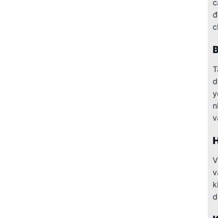
c
đ
c
B
T
d
y
n
v
H
V
v
k
d