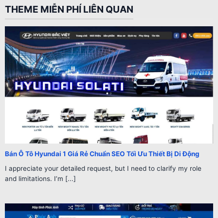
THEME MIỄN PHÍ LIÊN QUAN
Bán Ô Tô Hyundai 1 Giá Rẻ Chuẩn SEO Tối Ưu Thiết Bị Di Động
I appreciate your detailed request, but I need to clarify my role
and limitations. I’m [...]